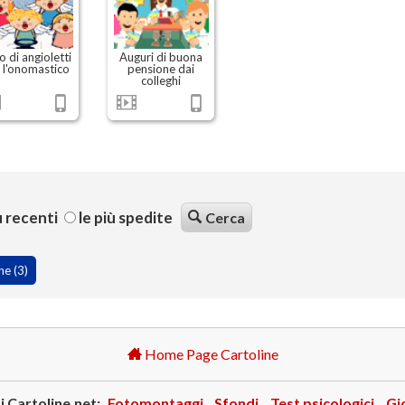
o di angioletti
Auguri di buona
 l'onomastico
pensione dai
colleghi
ù recenti
le più spedite
Cerca
ne (3)
Home Page Cartoline
i Cartoline.net:
Fotomontaggi
Sfondi
Test psicologici
Gi