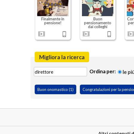
Finalmente in
Buon
Cor
pensione!
pensionamento
per
dai colleghi
Migliora la ricerca
Ordina per:
le pi
Buon onomastico (1)
Congratulazioni per la pensio
Altri contenuti d