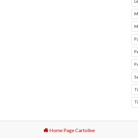
L
M
M
P
Pe
P
Se
T
Ti
Home Page Cartoline