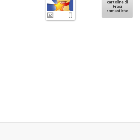
cartoline di
Frasi
romantiche