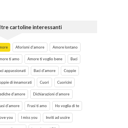
ltre cartoline interessanti
more
Aforismi d'amore
Amore lontano
more ti amo
Amore ti voglio bene
Baci
aci appassionati
Baci d'amore
Coppie
oppie di innamorati
Cuori
Cuoricini
ediche d'amore
Dichiarazioni d'amore
rasi d'amore
Frasi ti amo
Ho voglia di te
love you
I miss you
Inviti ad uscire