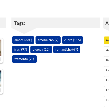
Tags:
A
amore (330)
arcobaleno (9)
cuore (115)
A
frasi (97)
pioggia (12)
romantiche (67)
A
tramonto (20)
B
C
D
F
I 