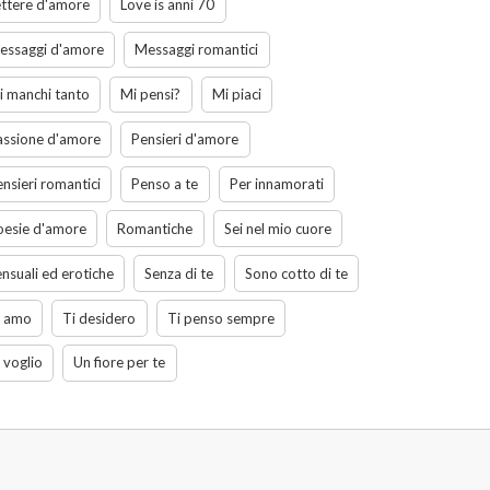
ettere d'amore
Love is anni 70
essaggi d'amore
Messaggi romantici
i manchi tanto
Mi pensi?
Mi piaci
assione d'amore
Pensieri d'amore
nsieri romantici
Penso a te
Per innamorati
oesie d'amore
Romantiche
Sei nel mio cuore
nsuali ed erotiche
Senza di te
Sono cotto di te
i amo
Ti desidero
Ti penso sempre
 voglio
Un fiore per te