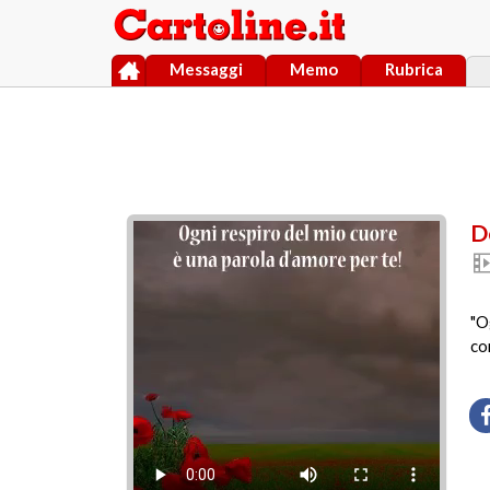
Messaggi
Memo
Rubrica
D
"O
co