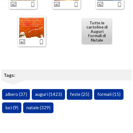
Tutte le
cartoline di
Auguri
formali di
Natale
Tags:
albero (37)
auguri (1423)
feste (25)
formali (15)
luci (9)
natale (329)