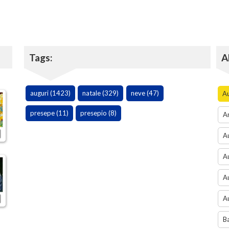
Tags:
A
auguri (1423)
natale (329)
neve (47)
Au
presepe (11)
presepio (8)
An
Au
Au
Au
Au
B