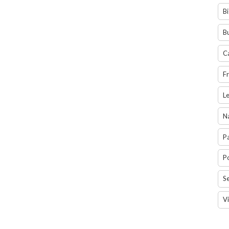
Bi
Bu
C
Fr
L
Na
P
Po
Se
V