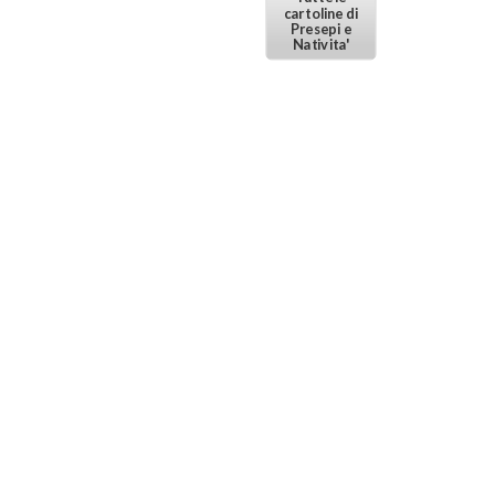
cartoline di
Presepi e
Nativita'