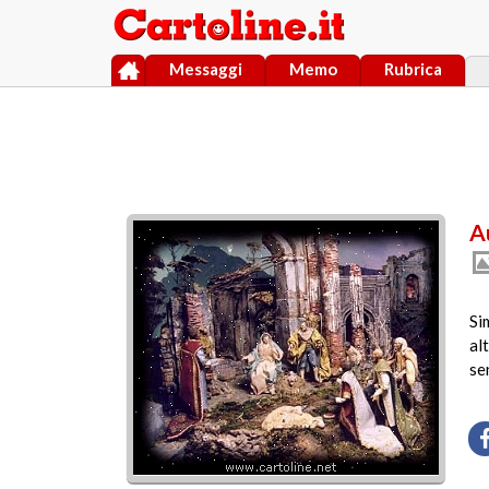
Messaggi
Memo
Rubrica
Au
Si
al
se