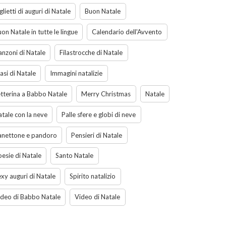
glietti di auguri di Natale
Buon Natale
on Natale in tutte le lingue
Calendario dell'Avvento
anzoni di Natale
Filastrocche di Natale
asi di Natale
Immagini natalizie
etterina a Babbo Natale
Merry Christmas
Natale
tale con la neve
Palle sfere e globi di neve
anettone e pandoro
Pensieri di Natale
esie di Natale
Santo Natale
xy auguri di Natale
Spirito natalizio
ideo di Babbo Natale
Video di Natale