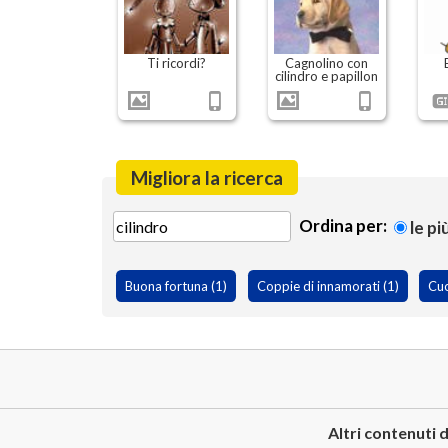
Ti ricordi?
Cagnolino con
cilindro e papillon
Migliora la ricerca
Ordina per:
le pi
Buona fortuna (1)
Coppie di innamorati (1)
Cuc
Altri contenuti d