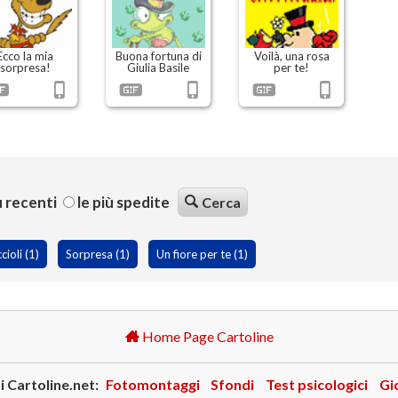
Ecco la mia
Buona fortuna di
Voilà, una rosa
sorpresa!
Giulia Basile
per te!
ù recenti
le più spedite
Cerca
cioli (1)
Sorpresa (1)
Un fiore per te (1)
Home Page Cartoline
i Cartoline.net:
Fotomontaggi
Sfondi
Test psicologici
Gi