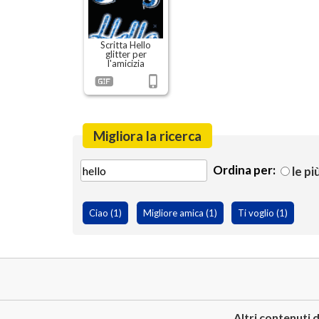
Scritta Hello
glitter per
l'amicizia
Migliora la ricerca
Ordina per:
le pi
Ciao (1)
Migliore amica (1)
Ti voglio (1)
Altri contenuti d