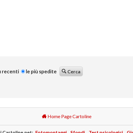
ù recenti
le più spedite
Cerca
Home Page Cartoline
i Cartoline.net:
Fotomontaggi
Sfondi
Test psicologici
Gi