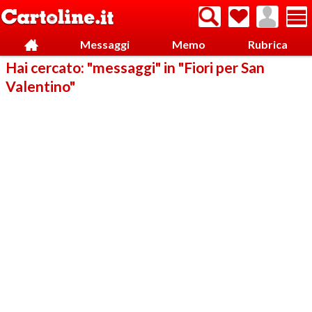
Messaggi
Memo
Rubrica
Hai cercato: "messaggi" in "Fiori per San
Valentino"