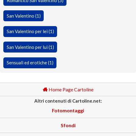
Romantico San Valentino (3)
San Valentino (1)
San Valentino per lei (1)
San Valentino per lui (1)
Sensuali ed erotiche (1)
Home Page Cartoline
Altri contenuti di Cartoline.net:
Fotomontaggi
Sfondi