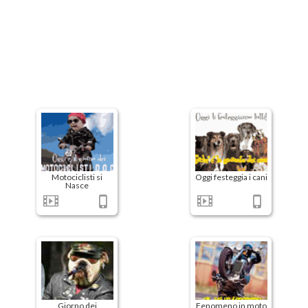
Motociclisti si
Oggi festeggia i cani
Nasce
Giorno dei
Fenomeno in moto