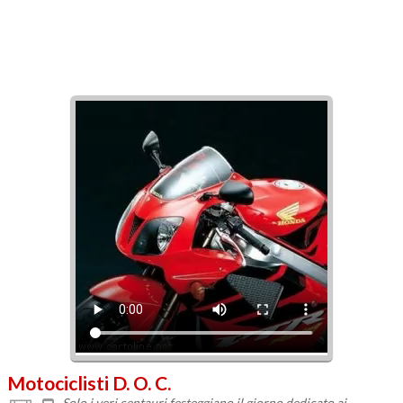
Motociclisti D. O. C.
Solo i veri centauri festeggiano il giorno dedicato ai