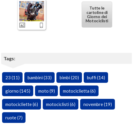
Tutte le
cartoline di
Giorno dei
Motociclisti
Tags:
23 (11)
bambini (33)
bimbi (20)
buffi (14)
giorno (145)
moto (9)
motociclietta (6)
motocicliette (6)
motociclisti (6)
novembre (19)
ruote (7)