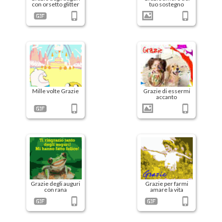
con orsetto glitter
tuo sostegno
Mille volte Grazie
Grazie di essermi
accanto
Grazie degli auguri
Grazie per farmi
con rana
amare la vita