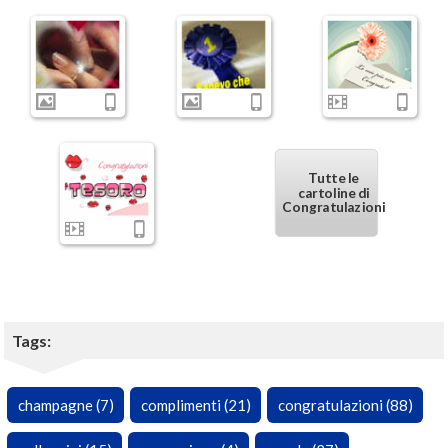
Tutte le
cartoline di
Congratulazioni
Tags:
champagne (7)
complimenti (21)
congratulazioni (88)