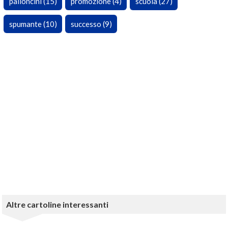
palloncini (15)
promozione (4)
scuola (27)
spumante (10)
successo (9)
Altre cartoline interessanti