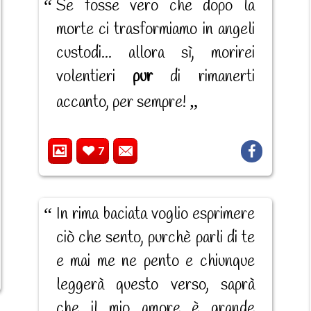
Se fosse vero che dopo la
morte ci trasformiamo in angeli
custodi... allora sì, morirei
volentieri
pur
di rimanerti
accanto, per sempre!
7
In rima baciata voglio esprimere
ciò che sento, purchè parli di te
e mai me ne pento e chiunque
leggerà questo verso, saprà
che il mio amore è grande