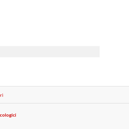
ri
cologici