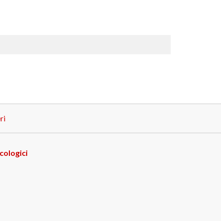
ri
cologici