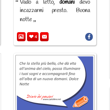
Vado a letto,
domani
devo
incazzarmi presto. Buona
notte
4