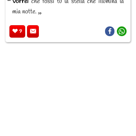
Vorrei
che fossi tu la stella che illumina la
mia notte.
9