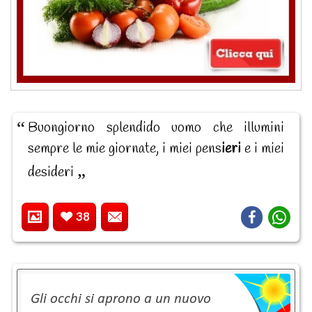
Buongiorno splendido uomo che illumini
sempre le mie giornate, i miei pens
ieri
e i miei
desideri
38