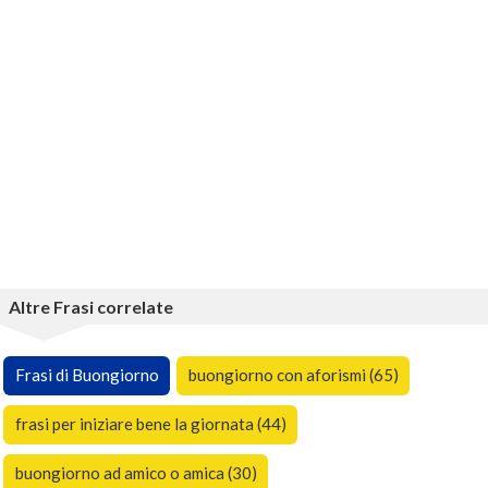
Altre Frasi correlate
Frasi di Buongiorno
buongiorno con aforismi (65)
frasi per iniziare bene la giornata (44)
buongiorno ad amico o amica (30)