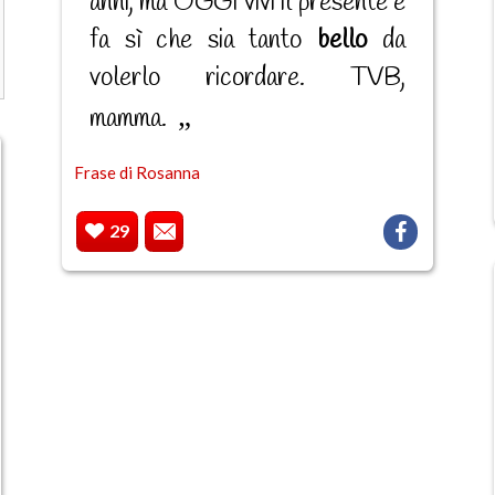
anni, ma OGGI vivi il presente e
fa sì che sia tanto
bello
da
volerlo ricordare. TVB,
mamma.
Frase di Rosanna
29