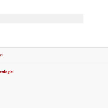
ri
cologici