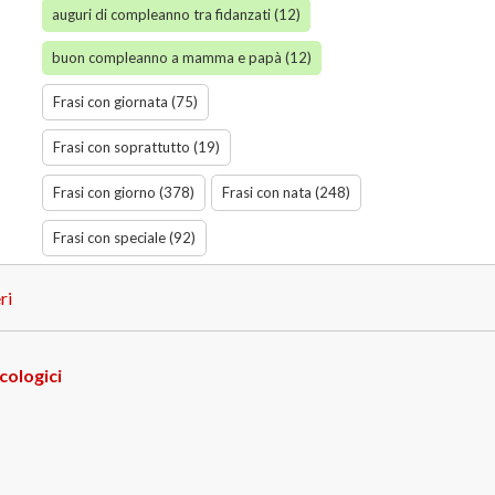
auguri di compleanno tra fidanzati (12)
buon compleanno a mamma e papà (12)
Frasi con giornata (75)
Frasi con soprattutto (19)
Frasi con giorno (378)
Frasi con nata (248)
Frasi con speciale (92)
ri
cologici