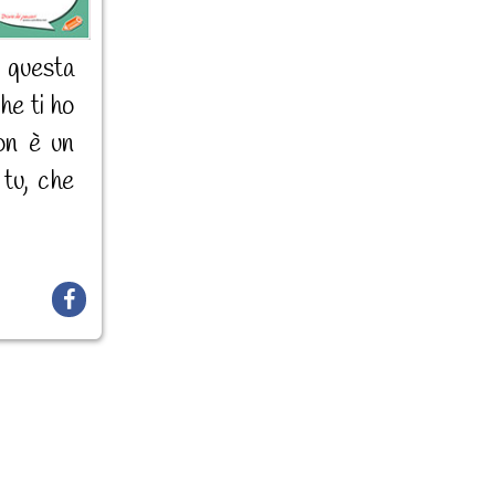
 questa
he ti ho
on è un
 tu, che