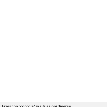
Frasi con "coccola" in situazioni diverse