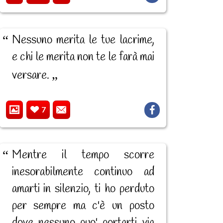
Nessuno merita le tue lacrime,
e chi le merita non te le farà mai
versare.
7
Mentre il tempo scorre
inesorabilmente continuo ad
amarti in silenzio, ti ho perduto
per sempre ma c'è un posto
dove nessuno puo' portarti via