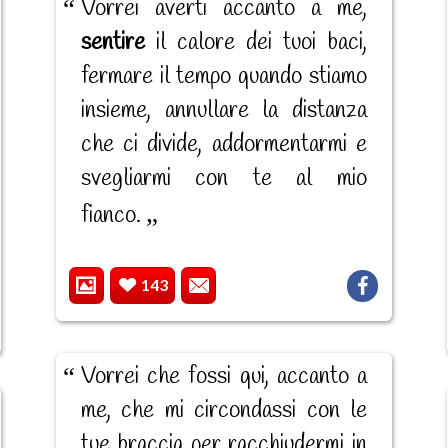
Vorrei averti accanto a me,
sentire
il calore dei tuoi baci,
fermare il tempo quando stiamo
insieme, annullare la distanza
che ci divide, addormentarmi e
svegliarmi con te al mio
fianco.
143
Vorrei che fossi qui, accanto a
me, che mi circondassi con le
tue braccia per racchiudermi in