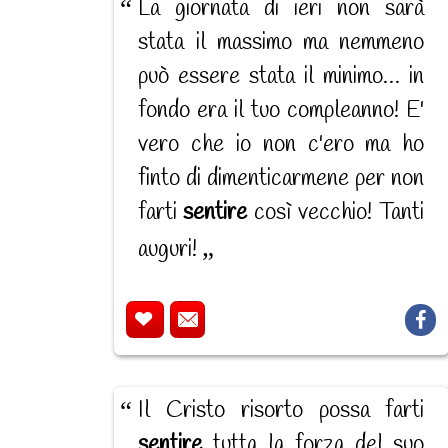
La giornata di ieri non sarà
stata il massimo ma nemmeno
può essere stata il minimo… in
fondo era il tuo compleanno! E'
vero che io non c'ero ma ho
finto di dimenticarmene per non
farti
sentire
così vecchio! Tanti
auguri!
Il Cristo risorto possa farti
sentire
tutta la forza del suo