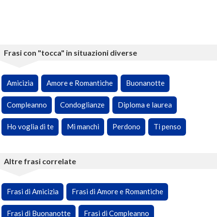
Frasi con "tocca" in situazioni diverse
Amicizia
Amore e Romantiche
Buonanotte
Compleanno
Condoglianze
Diploma e laurea
Ho voglia di te
Mi manchi
Perdono
Ti penso
Altre frasi correlate
Frasi di Amicizia
Frasi di Amore e Romantiche
Frasi di Buonanotte
Frasi di Compleanno