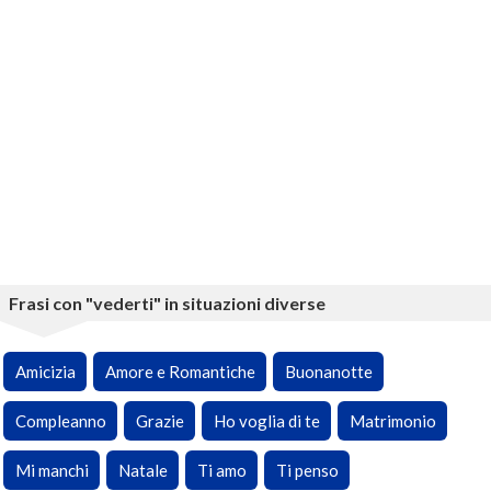
Frasi con "vederti" in situazioni diverse
Amicizia
Amore e Romantiche
Buonanotte
Compleanno
Grazie
Ho voglia di te
Matrimonio
Mi manchi
Natale
Ti amo
Ti penso