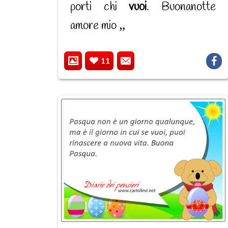
porti chi
vuoi
. Buonanotte
amore mio
11