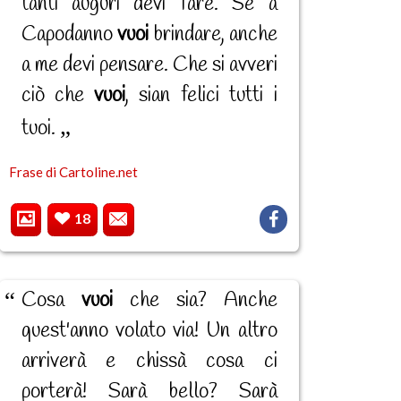
tanti auguri devi fare. Se a
Capodanno
vuoi
brindare, anche
a me devi pensare. Che si avveri
ciò che
vuoi
, sian felici tutti i
tuoi.
Frase di Cartoline.net
18
Cosa
vuoi
che sia? Anche
quest'anno volato via! Un altro
arriverà e chissà cosa ci
porterà! Sarà bello? Sarà