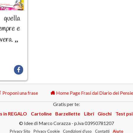
 quella
sempre e
evera.
Proponi una frase
Home Page Frasi dal Diario dei Pensie
Gratis per te:
s in REGALO
Cartoline
Barzellette
Libri
Giochi
Test psi
© Idee di Marco Corazza - p.iva 03950781207
Privacy Sito
Privacy Cookie
Condizioni d'uso
Contatti
Aiuto