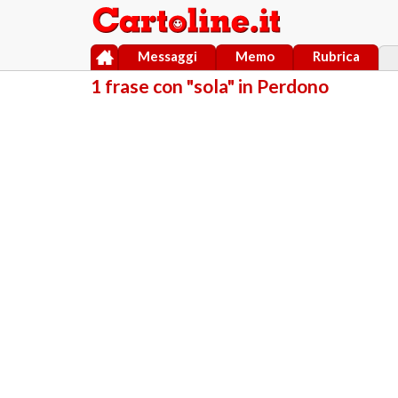
Messaggi
Memo
Rubrica
1 frase con "sola" in Perdono