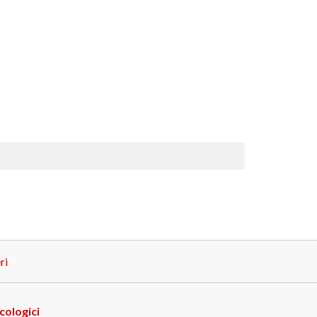
ri
cologici