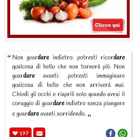
Non guar
dare
indietro: potresti ricor
dare
qualcosa di bello che non tornerà più. Non
guar
dare
avanti: potresti immaginare
qualcosa di bello che non arriverà mai.
Chiudi gli occhi e riaprili solo quando avrai il
coraggio di guar
dare
indietro senza piangere
e guar
dare
avanti sorridendo.
197