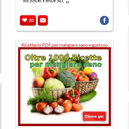
nessun rimorso.
20
Ricettario PDF per mangiare sano e gustoso