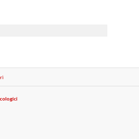
ri
cologici