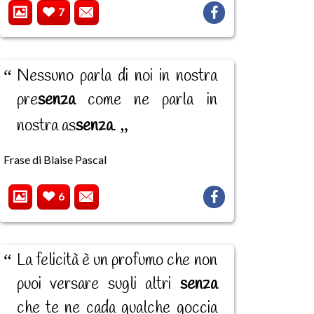
7
Nessuno parla di noi in nostra
pre
senza
come ne parla in
nostra as
senza
.
Frase di Blaise Pascal
6
La felicità è un profumo che non
puoi versare sugli altri
senza
che te ne cada qualche goccia