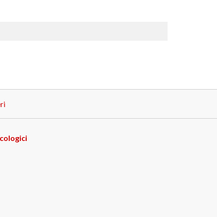
ri
cologici