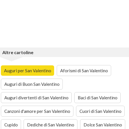
Altre cartoline
Auguri per San Valentino
Aforismi di San Valentino
Auguri di Buon San Valentino
Auguri divertenti di San Valentino
Baci di San Valentino
Canzoni d'amore per San Valentino
Cuori di San Valentino
Cupido
Dediche di San Valentino
Dolce San Valentino