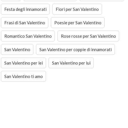
Festa degli innamorati
Fiori per San Valentino
Frasi di San Valentino
Poesie per San Valentino
Romantico San Valentino
Rose rosse per San Valentino
San Valentino
San Valentino per coppie di innamorati
San Valentino per lei
San Valentino per lui
San Valentino ti amo