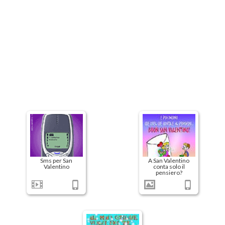
Sms per San
A San Valentino
Valentino
conta solo il
pensiero?