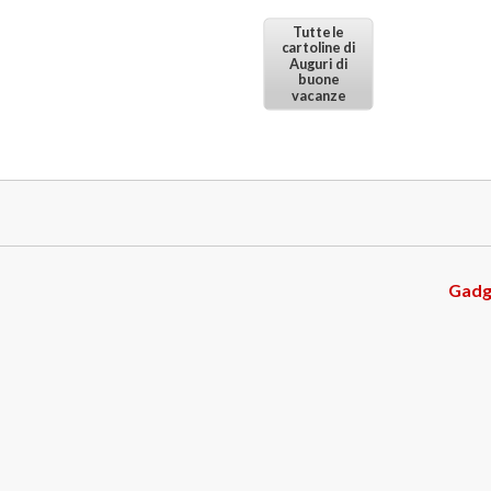
Tutte le
cartoline di
Auguri di
buone
vacanze
Gadg