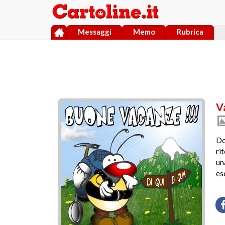
Messaggi
Memo
Rubrica
V
Do
ri
un
es