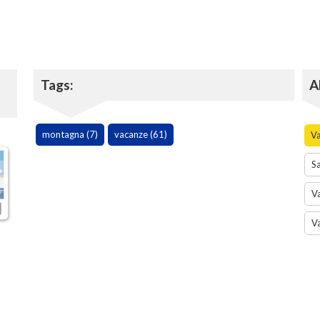
Tags:
A
montagna (7)
vacanze (61)
V
Sa
Va
V