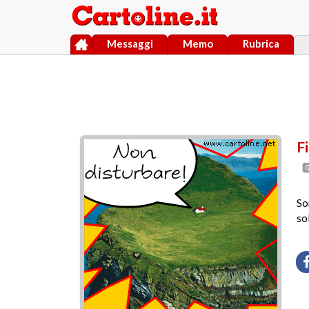
Messaggi
Memo
Rubrica
F
So
so