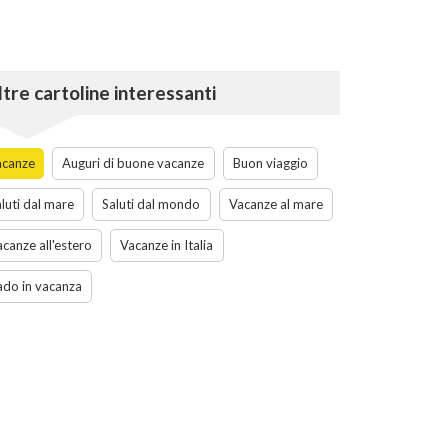
ltre cartoline interessanti
acanze
Auguri di buone vacanze
Buon viaggio
luti dal mare
Saluti dal mondo
Vacanze al mare
canze all'estero
Vacanze in Italia
ado in vacanza