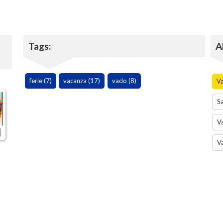
Tags:
A
ferie (7)
vacanza (17)
vado (8)
V
Sa
Va
V