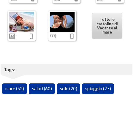
Tutte le
cartoline di
Vacanze al
mare
Tags:
mare (52)
saluti (60)
sole (20)
spiaggia (27)