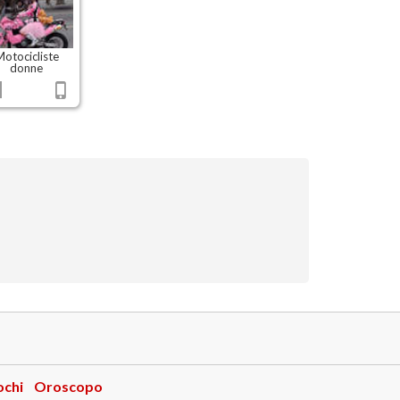
otocicliste
donne
ochi
Oroscopo