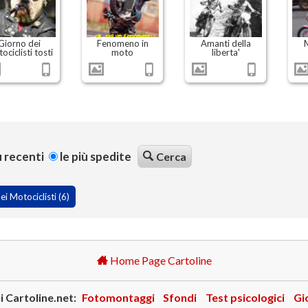
Giorno dei
Fenomeno in
Amanti della
M
ociclisti tosti
moto
liberta'
ù recenti
le più spedite
Cerca
i Motociclisti (6)
Home Page Cartoline
i Cartoline.net:
Fotomontaggi
Sfondi
Test psicologici
Gi