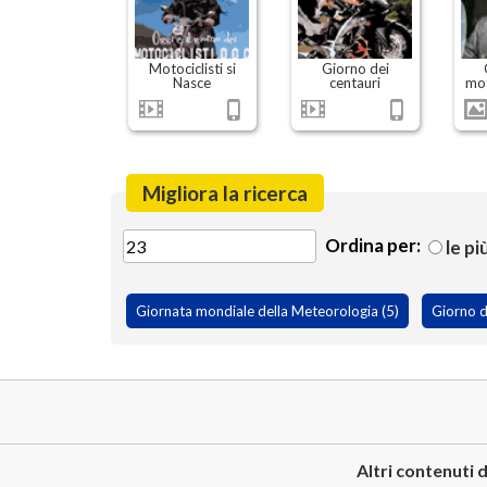
Motociclisti si
Giorno dei
Nasce
centauri
mot
Migliora la ricerca
Ordina per:
le pi
Giornata mondiale della Meteorologia (5)
Giorno de
Altri contenuti d