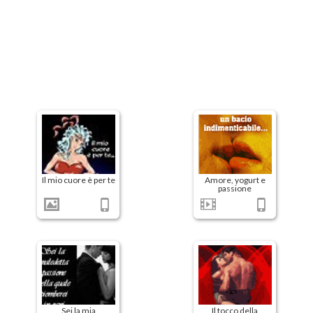
Il mio cuore è per te
Amore, yogurt e
passione
Sei la mia
Il tocco della