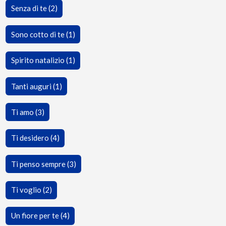
Senza di te (2)
Sono cotto di te (1)
Spirito natalizio (1)
Tanti auguri (1)
Ti amo (3)
Ti desidero (4)
Ti penso sempre (3)
Ti voglio (2)
Un fiore per te (4)