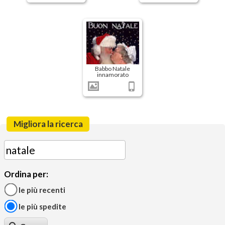
Babbo Natale
innamorato
Migliora la ricerca
Ordina per:
le più recenti
le più spedite