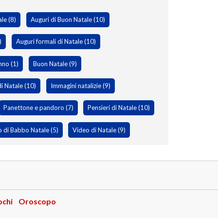
le (8)
Auguri di Buon Natale (10)
)
Auguri formali di Natale (10)
nno (1)
Buon Natale (9)
di Natale (10)
Immagini natalizie (9)
Panettone e pandoro (7)
Pensieri di Natale (10)
 di Babbo Natale (5)
Video di Natale (9)
ochi
Oroscopo