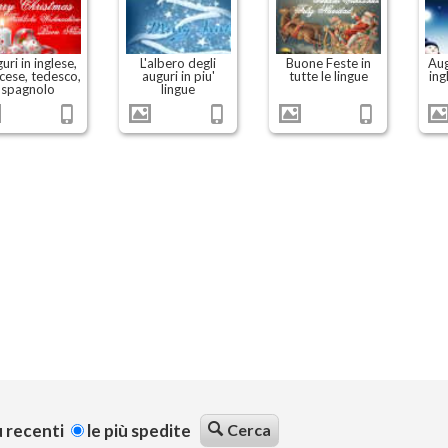
uri in inglese,
L'albero degli
Buone Feste in
Aug
cese, tedesco,
auguri in piu'
tutte le lingue
ing
spagnolo
lingue
ù recenti
le più spedite
Cerca