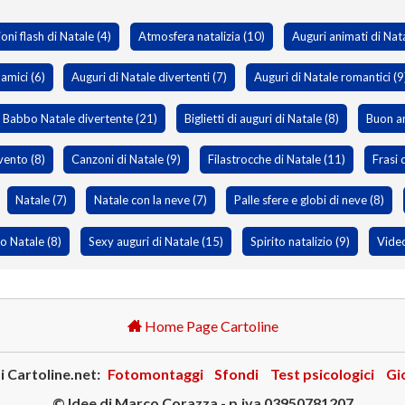
oni flash di Natale (4)
Atmosfera natalizia (10)
Auguri animati di Nata
 amici (6)
Auguri di Natale divertenti (7)
Auguri di Natale romantici (9
Babbo Natale divertente (21)
Biglietti di auguri di Natale (8)
Buon a
vento (8)
Canzoni di Natale (9)
Filastrocche di Natale (11)
Frasi 
Natale (7)
Natale con la neve (7)
Palle sfere e globi di neve (8)
o Natale (8)
Sexy auguri di Natale (15)
Spirito natalizio (9)
Video
Home Page Cartoline
i Cartoline.net:
Fotomontaggi
Sfondi
Test psicologici
Gi
© Idee di Marco Corazza - p.iva 03950781207