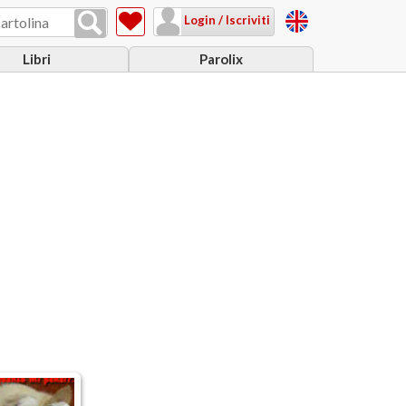
Login / Iscriviti
Libri
Parolix