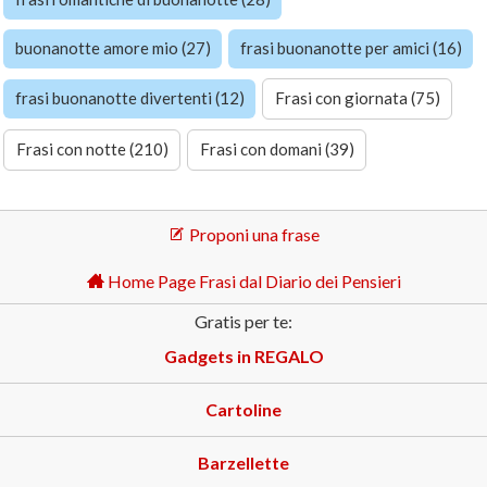
buonanotte amore mio (27)
frasi buonanotte per amici (16)
frasi buonanotte divertenti (12)
Frasi con giornata (75)
Frasi con notte (210)
Frasi con domani (39)
Proponi una frase
Home Page Frasi dal Diario dei Pensieri
Gratis per te:
Gadgets in REGALO
Cartoline
Barzellette