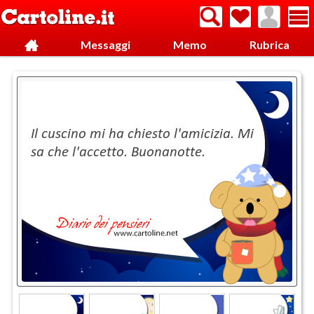
Messaggi
Memo
Rubrica