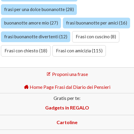
frasi per una dolce buonanotte (28)
buonanotte amore mio (27)
frasi buonanotte per amici (16)
frasi buonanotte divertenti (12)
Frasi con cuscino (8)
Frasi con chiesto (18)
Frasi con amicizia (115)
Proponi una frase
Home Page Frasi dal Diario dei Pensieri
Gratis per te:
Gadgets in REGALO
Cartoline