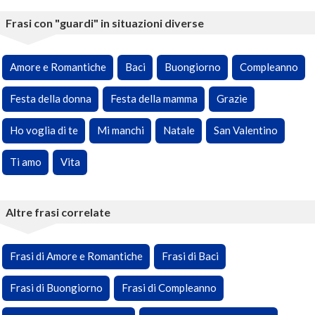
Frasi con "guardi" in situazioni diverse
Amore e Romantiche
Baci
Buongiorno
Compleanno
Festa della donna
Festa della mamma
Grazie
Ho voglia di te
Mi manchi
Natale
San Valentino
Ti amo
Vita
Altre frasi correlate
Frasi di Amore e Romantiche
Frasi di Baci
Frasi di Buongiorno
Frasi di Compleanno