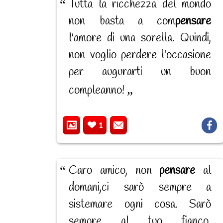
Tutta la ricchezza del mondo
non basta a com
pensare
l'amore di una sorella. Quindi,
non voglio perdere l'occasione
per augurarti un buon
compleanno!
1
Caro amico, non
pensare
al
domani,ci sarò sempre a
sistemare ogni cosa. Sarò
sempre al tuo fianco.