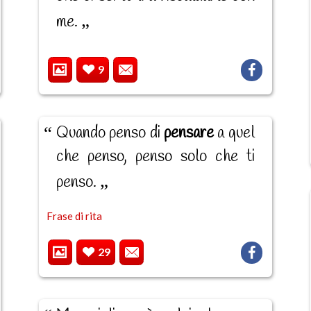
me.
9
Quando penso di
pensare
a quel
che penso, penso solo che ti
penso.
Frase di rita
29