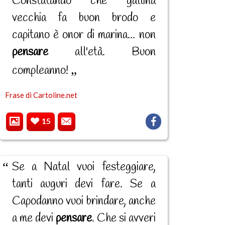
Constatando che gallina
vecchia fa buon brodo e
capitano è onor di marina... non
pensare
all'età. Buon
compleanno!
Frase di Cartoline.net
15
Se a Natal vuoi festeggiare,
tanti auguri devi fare. Se a
Capodanno vuoi brindare, anche
a me devi
pensare
. Che si avveri