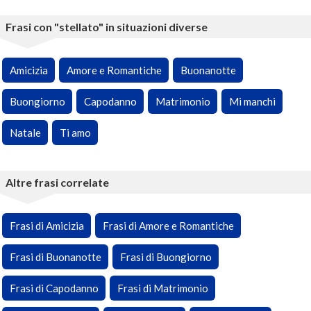
Frasi con "stellato" in situazioni diverse
Amicizia
Amore e Romantiche
Buonanotte
Buongiorno
Capodanno
Matrimonio
Mi manchi
Natale
Ti amo
Altre frasi correlate
Frasi di Amicizia
Frasi di Amore e Romantiche
Frasi di Buonanotte
Frasi di Buongiorno
Frasi di Capodanno
Frasi di Matrimonio