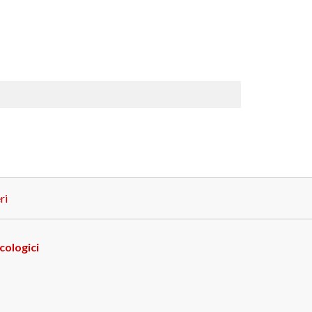
ri
cologici