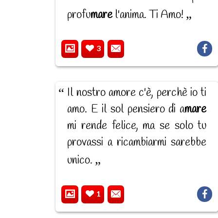
profu
mare
l'anima. Ti Amo!
3
Il nostro amore c'è, perchè io ti
amo. E il sol pensiero di a
mare
mi rende felice, ma se solo tu
provassi a ricambiarmi sarebbe
unico.
1