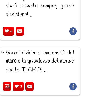
starò accanto sempre, grazie
d'esistere!
6
Vorrei dividere l'immensità del
mare
e la grandezza del mondo
con te. TI AMO!
3