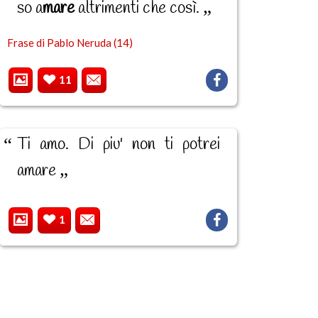
so a
mare
altrimenti che così.
Frase di Pablo Neruda (14)
11
Ti amo. Di piu' non ti potrei
amare
1