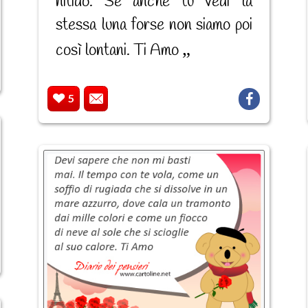
nitido. Se anche tu vedi la
stessa luna forse non siamo poi
così lontani. Ti Amo
5