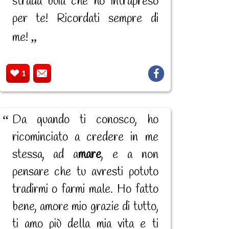
strada buia che ho intrapreso
per te! Ricordati sempre di
me!
1
Da quando ti conosco, ho
ricominciato a credere in me
stessa, ad a
mare
, e a non
pensare che tu avresti potuto
tradirmi o farmi male. Ho fatto
bene, amore mio grazie di tutto,
ti amo più della mia vita e ti