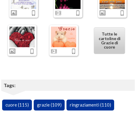
Tutte le
cartoline di
Grazie di
cuore
Tags:
cuore (115)
grazie (109)
ringraziamenti (110)