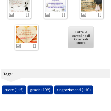
Tutte le
cartoline di
Grazie di
cuore
Tags:
cuore (115)
grazie (109)
ringraziamenti (110)