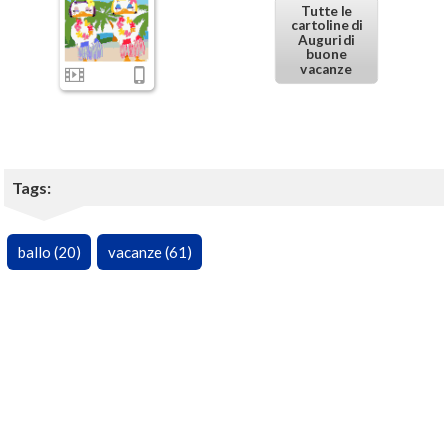
Tutte le
cartoline di
Auguri di
buone
vacanze
Tags:
ballo (20)
vacanze (61)