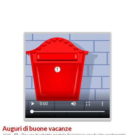
Auguri di buone vacanze
Da una buchetta postale fuoriesce una busta contenente