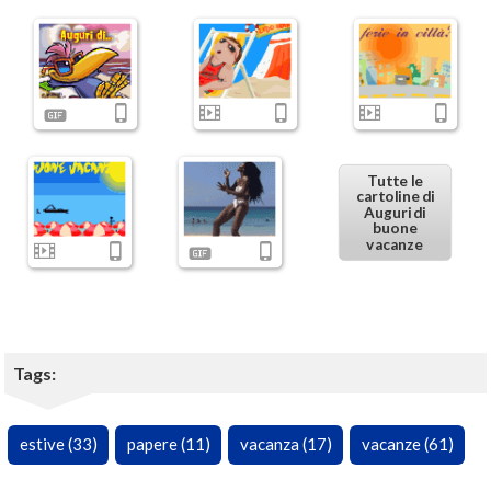
Tutte le
cartoline di
Auguri di
buone
vacanze
Tags:
estive (33)
papere (11)
vacanza (17)
vacanze (61)